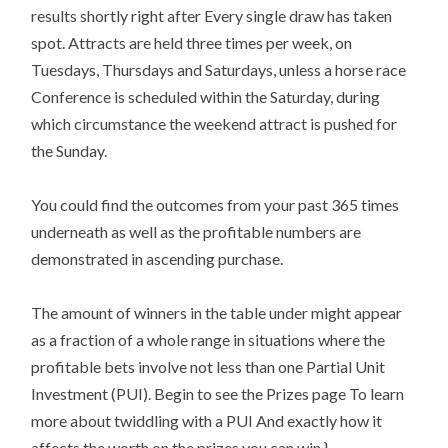
results shortly right after Every single draw has taken
spot. Attracts are held three times per week, on
Tuesdays, Thursdays and Saturdays, unless a horse race
Conference is scheduled within the Saturday, during
which circumstance the weekend attract is pushed for
the Sunday.
You could find the outcomes from your past 365 times
underneath as well as the profitable numbers are
demonstrated in ascending purchase.
The amount of winners in the table under might appear
as a fraction of a whole range in situations where the
profitable bets involve not less than one Partial Unit
Investment (PUI). Begin to see the Prizes page To learn
more about twiddling with a PUI And exactly how it
affects the worth on the prizes you can win.}