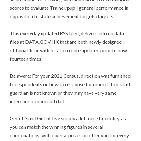
scores to evaluate Trainer/pupil general performance in
opposition to state achievement targets/targets.
This everyday updated RSS feed, delivers info on data
files at DATA.GOV.HK that are both newly designed
obtainable or with location route updated prior to now
fourteen times.
Be aware: For your 2021 Census, direction was furnished
to respondents on how to response for mom if their start
guardian is not known or they may have very same-
intercourse mom and dad.
Get of 3 and Get of five supply a lot more flexibility, as
you can match the winning figures in several
combinations, with diverse prizes on offer you for every