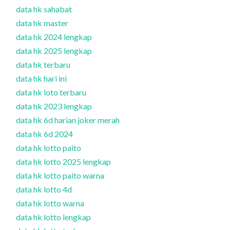
data hk sahabat
data hk master
data hk 2024 lengkap
data hk 2025 lengkap
data hk terbaru
data hk hari ini
data hk loto terbaru
data hk 2023 lengkap
data hk 6d harian joker merah
data hk 6d 2024
data hk lotto paito
data hk lotto 2025 lengkap
data hk lotto paito warna
data hk lotto 4d
data hk lotto warna
data hk lotto lengkap