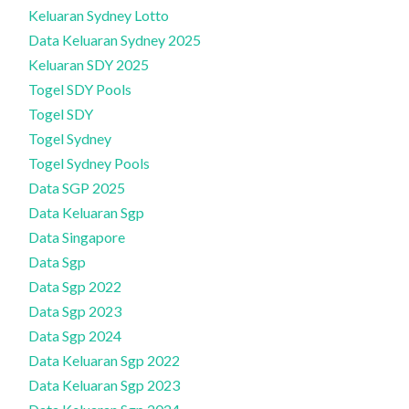
Keluaran Sydney Lotto
Data Keluaran Sydney 2025
Keluaran SDY 2025
Togel SDY Pools
Togel SDY
Togel Sydney
Togel Sydney Pools
Data SGP 2025
Data Keluaran Sgp
Data Singapore
Data Sgp
Data Sgp 2022
Data Sgp 2023
Data Sgp 2024
Data Keluaran Sgp 2022
Data Keluaran Sgp 2023