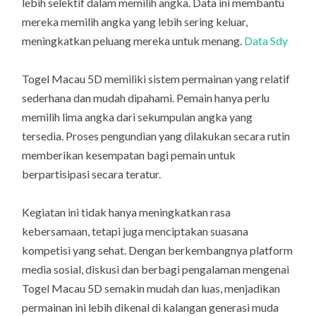
lebih selektif dalam memilih angka. Data ini membantu
mereka memilih angka yang lebih sering keluar,
meningkatkan peluang mereka untuk menang.
Data Sdy
Togel Macau 5D memiliki sistem permainan yang relatif
sederhana dan mudah dipahami. Pemain hanya perlu
memilih lima angka dari sekumpulan angka yang
tersedia. Proses pengundian yang dilakukan secara rutin
memberikan kesempatan bagi pemain untuk
berpartisipasi secara teratur.
Kegiatan ini tidak hanya meningkatkan rasa
kebersamaan, tetapi juga menciptakan suasana
kompetisi yang sehat. Dengan berkembangnya platform
media sosial, diskusi dan berbagi pengalaman mengenai
Togel Macau 5D semakin mudah dan luas, menjadikan
permainan ini lebih dikenal di kalangan generasi muda