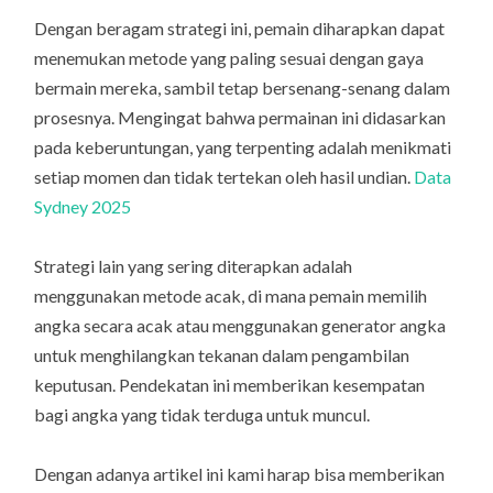
Dengan beragam strategi ini, pemain diharapkan dapat
menemukan metode yang paling sesuai dengan gaya
bermain mereka, sambil tetap bersenang-senang dalam
prosesnya. Mengingat bahwa permainan ini didasarkan
pada keberuntungan, yang terpenting adalah menikmati
setiap momen dan tidak tertekan oleh hasil undian.
Data
Sydney 2025
Strategi lain yang sering diterapkan adalah
menggunakan metode acak, di mana pemain memilih
angka secara acak atau menggunakan generator angka
untuk menghilangkan tekanan dalam pengambilan
keputusan. Pendekatan ini memberikan kesempatan
bagi angka yang tidak terduga untuk muncul.
Dengan adanya artikel ini kami harap bisa memberikan