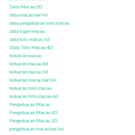
Data Macau 5D
data macau hari ini
data pengeluaran toto macau
data togel macau
data toto macau 5d
Data Toto Macau 4D
keluaran macau
keluaran macau 4d
keluaran macau 5d
keluaran macau hari ini
keluaran toto macau
keluaran toto macau 4d
Pengeluaran Macau
Pengeluaran Macau 4D
Pengeluaran Macau 5D
pengeluaran macau hari ini