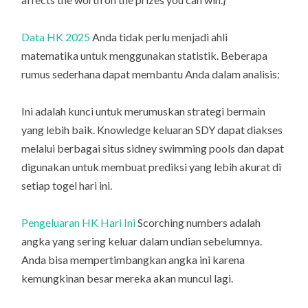
Data HK 2025
Anda tidak perlu menjadi ahli
matematika untuk menggunakan statistik. Beberapa
rumus sederhana dapat membantu Anda dalam analisis:
Ini adalah kunci untuk merumuskan strategi bermain
yang lebih baik. Knowledge keluaran SDY dapat diakses
melalui berbagai situs sidney swimming pools dan dapat
digunakan untuk membuat prediksi yang lebih akurat di
setiap togel hari ini.
Pengeluaran HK Hari Ini
Scorching numbers adalah
angka yang sering keluar dalam undian sebelumnya.
Anda bisa mempertimbangkan angka ini karena
kemungkinan besar mereka akan muncul lagi.