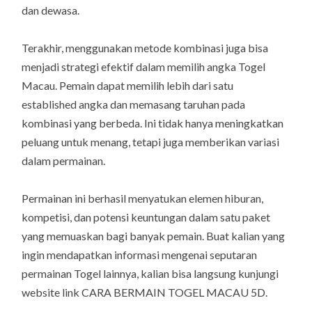
dan dewasa.
Terakhir, menggunakan metode kombinasi juga bisa
menjadi strategi efektif dalam memilih angka Togel
Macau. Pemain dapat memilih lebih dari satu
established angka dan memasang taruhan pada
kombinasi yang berbeda. Ini tidak hanya meningkatkan
peluang untuk menang, tetapi juga memberikan variasi
dalam permainan.
Permainan ini berhasil menyatukan elemen hiburan,
kompetisi, dan potensi keuntungan dalam satu paket
yang memuaskan bagi banyak pemain. Buat kalian yang
ingin mendapatkan informasi mengenai seputaran
permainan Togel lainnya, kalian bisa langsung kunjungi
website link CARA BERMAIN TOGEL MACAU 5D.