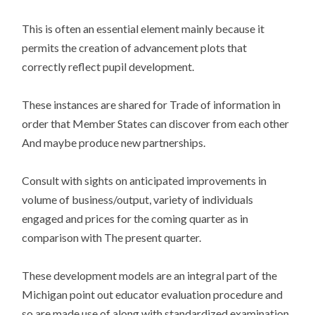
This is often an essential element mainly because it
permits the creation of advancement plots that
correctly reflect pupil development.
These instances are shared for Trade of information in
order that Member States can discover from each other
And maybe produce new partnerships.
Consult with sights on anticipated improvements in
volume of business/output, variety of individuals
engaged and prices for the coming quarter as in
comparison with The present quarter.
These development models are an integral part of the
Michigan point out educator evaluation procedure and
so are made use of along with standardized examination