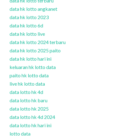
data hk lotto terbaru
data hk lotto angkanet
data hk lotto 2023
data hk lotto 6d
data hk lotto live
data hk lotto 2024 terbaru
data hk lotto 2025 paito
data hk lotto hari ini
keluaran hk lotto data
paito hk lotto data
live hk lotto data
data lotto hk 4d
data lotto hk baru
data lotto hk 2025
data lotto hk 4d 2024
data lotto hk hari ini
lotto data