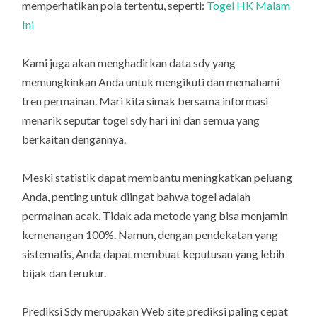
memperhatikan pola tertentu, seperti:
Togel HK Malam
Ini
Kami juga akan menghadirkan data sdy yang
memungkinkan Anda untuk mengikuti dan memahami
tren permainan. Mari kita simak bersama informasi
menarik seputar togel sdy hari ini dan semua yang
berkaitan dengannya.
Meski statistik dapat membantu meningkatkan peluang
Anda, penting untuk diingat bahwa togel adalah
permainan acak. Tidak ada metode yang bisa menjamin
kemenangan 100%. Namun, dengan pendekatan yang
sistematis, Anda dapat membuat keputusan yang lebih
bijak dan terukur.
Prediksi Sdy merupakan Web site prediksi paling cepat