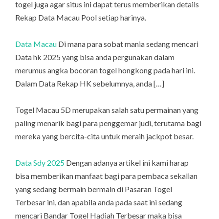
togel juga agar situs ini dapat terus memberikan details
Rekap Data Macau Pool setiap harinya.
Data Macau
Di mana para sobat mania sedang mencari
Data hk 2025 yang bisa anda pergunakan dalam
merumus angka bocoran togel hongkong pada hari ini.
Dalam Data Rekap HK sebelumnya, anda […]
Togel Macau 5D merupakan salah satu permainan yang
paling menarik bagi para penggemar judi, terutama bagi
mereka yang bercita-cita untuk meraih jackpot besar.
Data Sdy 2025
Dengan adanya artikel ini kami harap
bisa memberikan manfaat bagi para pembaca sekalian
yang sedang bermain bermain di Pasaran Togel
Terbesar ini, dan apabila anda pada saat ini sedang
mencari Bandar Togel Hadiah Terbesar maka bisa