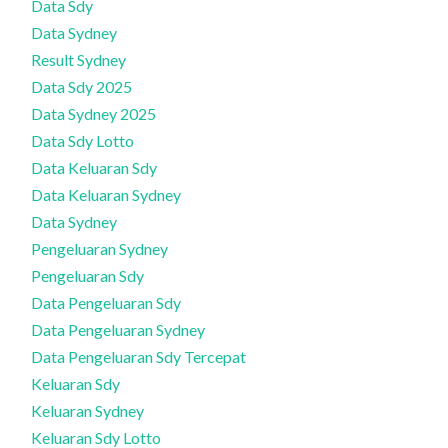
Data Sdy
Data Sydney
Result Sydney
Data Sdy 2025
Data Sydney 2025
Data Sdy Lotto
Data Keluaran Sdy
Data Keluaran Sydney
Data Sydney
Pengeluaran Sydney
Pengeluaran Sdy
Data Pengeluaran Sdy
Data Pengeluaran Sydney
Data Pengeluaran Sdy Tercepat
Keluaran Sdy
Keluaran Sydney
Keluaran Sdy Lotto