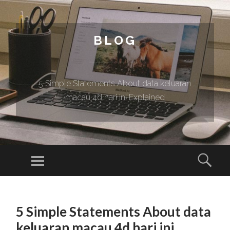
BLOG
5 Simple Statements About data keluaran
macau 4d hari ini Explained
Menu
Sear
SKIP TO CONTENT
5 Simple Statements About data
keluaran macau 4d hari ini