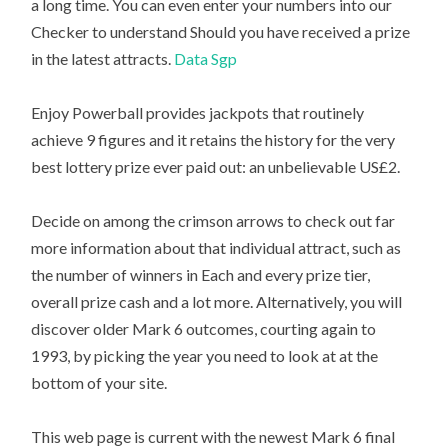
a long time. You can even enter your numbers into our
Checker to understand Should you have received a prize
in the latest attracts.
Data Sgp
Enjoy Powerball provides jackpots that routinely
achieve 9 figures and it retains the history for the very
best lottery prize ever paid out: an unbelievable US£2.
Decide on among the crimson arrows to check out far
more information about that individual attract, such as
the number of winners in Each and every prize tier,
overall prize cash and a lot more. Alternatively, you will
discover older Mark 6 outcomes, courting again to
1993, by picking the year you need to look at at the
bottom of your site.
This web page is current with the newest Mark 6 final