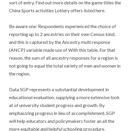
sort of entry. Find out more details on the game titles the
China Sports activities Lottery offers listed here.
Be aware one: Respondents experienced the choice of
reporting up to 2 ancestries on their own Census kind,
and this is captured by the Ancestry multi response
(ANCP) variable made use of With this table. For that
reason, the sum of all ancestry responses for a region is
not going to equal the total variety of men and women in
the region.
Data SGP represents a substantial development in
educational evaluation, supplying a more extensive look
at of university student progress and growth. By
emphasizing progress in lieu of accomplishment, SGP
will help educators and policymakers foster an all the
more equitable and helpful schooling procedure.