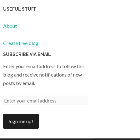
USEFUL STUFF
About
Create free blog
SUBSCRIBE VIA EMAIL
Enter your email address to follow this
blog and receive notifications of new
posts by email.