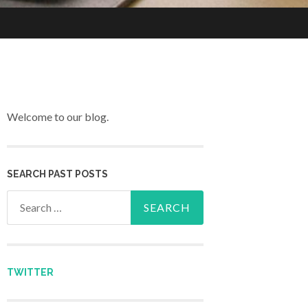
Welcome to our blog.
SEARCH PAST POSTS
Search for:
TWITTER